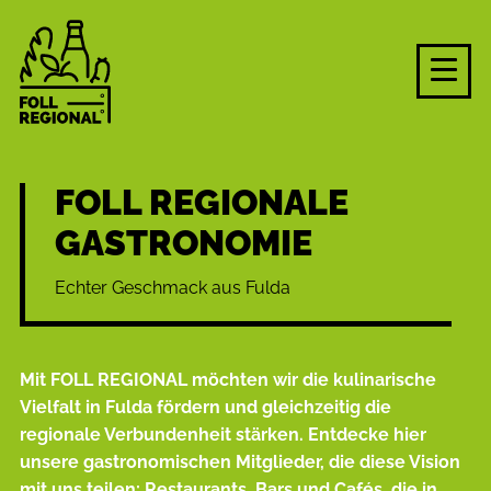
FOLL REGIONALE
GASTRONOMIE
Echter Geschmack aus Fulda
Mit FOLL REGIONAL möchten wir die kuli
narische
Viel
falt in Fulda fördern und gleich
zeitig die
regionale Verbun
denheit stärken. Entdecke hier
unsere gastrono
mischen Mit
glieder, die diese Vision
mit uns teilen: Restau
rants, Bars und Cafés, die in