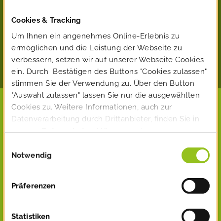
Jährliche Förderung
von der Stadt
Cookies & Tracking
Um Ihnen ein angenehmes Online-Erlebnis zu
Bis zu 1.800 € pro Jahr ist finan­ziell attraktiv. Wer will
ermöglichen und die Leistung der Webseite zu
sich das schon ent­gehen lassen?
verbessern, setzen wir auf unserer Webseite Cookies
ein. Durch Bestätigen des Buttons "Cookies zulassen"
stimmen Sie der Verwendung zu. Über den Button
"Auswahl zulassen" lassen Sie nur die ausgewählten
Cookies zu. Weitere Informationen, auch zur
Datenverarbeitung durch Drittanbieter, finden Sie in
WIR
unserer
Datenschutzerklärung
und unserem
Impressum
.
Einwilligungsauswahl
SIND
Notwendig
DABEI!
Präferenzen
Statistiken