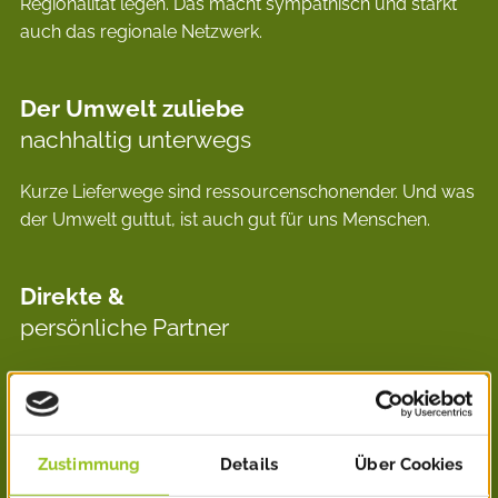
Regio­nalität legen. Das macht sym­pathisch und stärkt
auch das regionale Netzwerk.
Der Umwelt zuliebe
nachhaltig unterwegs
Kurze Liefer­wege sind ressourcen­scho­nender. Und was
der Um­welt guttut, ist auch gut für uns Menschen.
Direkte &
persönliche Partner
Eine per­sönliche Partner­schaft mit Lieferanten ist heut­
zutage sehr wertvoll. Und wenn es etwas vor Ort zu
klären gibt, ist es nicht weit.
Zustimmung
Details
Über Cookies