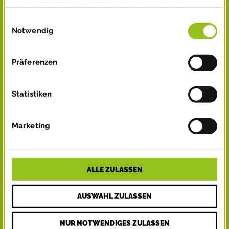
unserer
Datenschutzerklärung
und unserem
Impressum
.
Einwilligungsauswahl
Notwendig
Präferenzen
Statistiken
Marketing
ALLE ZULASSEN
AUSWAHL ZULASSEN
NUR NOTWENDIGES ZULASSEN